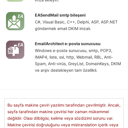
EASendMail smtp bileşeni
C#, Visual Basic, C++, Delphi, ASP, ASP.NET
göndermek email DKIM imzalı.
EmailArchitect e-posta sunucusu
Windows e-posta sunucusu, smtp, POP3,
IMAP4, liste, ssl, http, Webmail, RBL, Anti-
Spam, Anti-virüs, GreyList, DomainKeys, DKIM
ve arşiv destekleyen tam özellikli.
Bu sayfa makine çeviri yazılımı tarafından çevrilmiştir. Ancak,
sayfa tarafından makine çevirisi her zaman mükemmel
değildir. Olası dilbilgisi, kelime veya sözdizimi sorunu var.
Makine çevirisi doğruluğunu veya mistranslation içerik veya