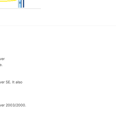
ver
e.
er SE. It also
rver 2003/2000.