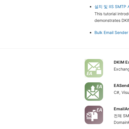
설치 및 IIS SMT
This tutorial intr
demonstrates DKIM
Bulk Email Sender
DKIM 
Excha
EASen
C#, Vi
EmailA
전체 SMT
Domai