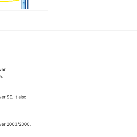
ver
e.
er SE. It also
rver 2003/2000.