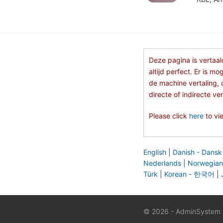
Deze pagina is vertaal
altijd perfect. Er is 
de machine vertaling, 
directe of indirecte v
Please click
here
to vie
English
|
Danish - Dansk
Nederlands
|
Norwegian
Türk
|
Korean - 한국어
|
© 2026 - AdminSystem So