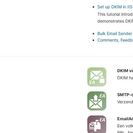
Set up DKIM in IIS
This tutorial intr
demonstrates DKIM
Bulk Email Sender
Comments, Feedbac
DKIM v
DKIM ha
SMTP-o
Verzend
EmailAr
Een vol
RBL, An