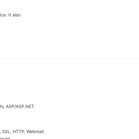
ce. It also
phi, ASP/ASP.NET.
, SSL, HTTP, Webmail,
teunt.