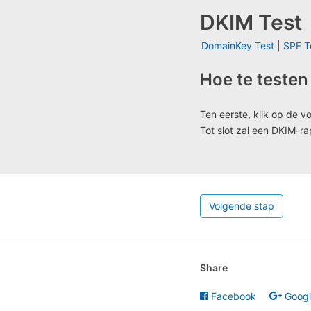
DKIM Test
DomainKey Test
|
SPF T
Hoe te teste
Ten eerste, klik op de v
Tot slot zal een DKIM-ra
Volgende stap
Share
Facebook
Goog