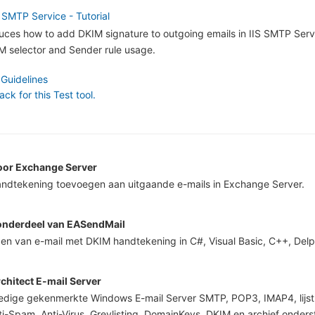
 SMTP Service - Tutorial
oduces how to add DKIM signature to outgoing emails in IIS SMTP Servi
 selector and Sender rule usage.
 Guidelines
k for this Test tool.
oor Exchange Server
ndtekening toevoegen aan uitgaande e-mails in Exchange Server.
nderdeel van EASendMail
en van e-mail met DKIM handtekening in C#, Visual Basic, C++, Del
chitect E-mail Server
ledige gekenmerkte Windows E-mail Server SMTP, POP3, IMAP4, lijst
ti-Spam, Anti-Virus, Greylisting, DomainKeys, DKIM en archief onders