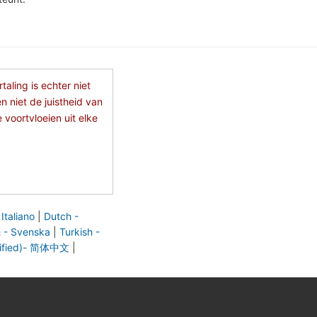
aling is echter niet
n niet de juistheid van
 voortvloeien uit elke
 Italiano
|
Dutch -
 - Svenska
|
Turkish -
lified)- 简体中文
|