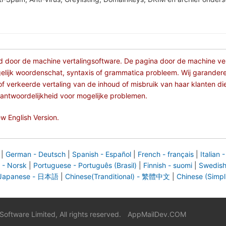
d door de machine vertalingsoftware. De pagina door de machine vert
mogelijk woordenschat, syntaxis of grammatica probleem. Wij garandere
of verkeerde vertaling van de inhoud of misbruik van haar klanten die
erantwoordelijkheid voor mogelijke problemen.
w English Version.
|
German - Deutsch
|
Spanish - Español
|
French - français
|
Italian -
 - Norsk
|
Portuguese - Português (Brasil)
|
Finnish - suomi
|
Swedish
Japanese - 日本語
|
Chinese(Tranditional) - 繁體中文
|
Chinese (Simp
ftware Limited, All rights reserved.
|
AppMailDev.COM