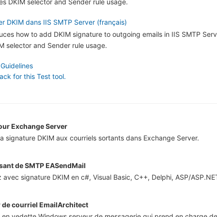
tes DKIM selector and Sender rule usage.
yer DKIM dans IIS SMTP Server (français)
oduces how to add DKIM signature to outgoing emails in IIS SMTP Servi
 selector and Sender rule usage.
 Guidelines
k for this Test tool.
our Exchange Server
 la signature DKIM aux courriels sortants dans Exchange Server.
ant de SMTP EASendMail
 avec signature DKIM en c#, Visual Basic, C++, Delphi, ASP/ASP.NE
 de courriel EmailArchitect
n en vedette Windows serveur de messagerie qui prend en charge 