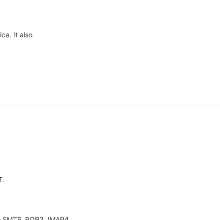
ce. It also
T.
de SMTP, POP3, IMAP4,