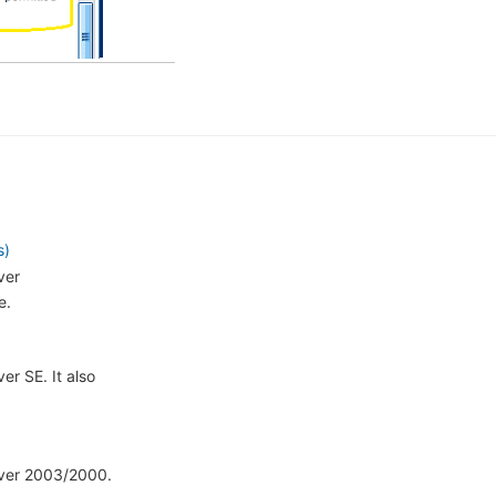
s)
ver
e.
er SE. It also
rver 2003/2000.