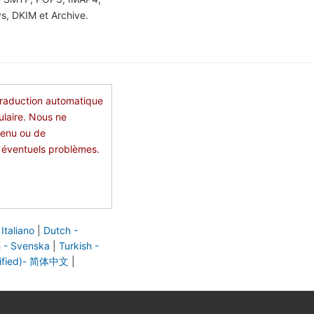
ys, DKIM et Archive.
 traduction automatique
ulaire. Nous ne
tenu ou de
s éventuels problèmes.
 Italiano
|
Dutch -
 - Svenska
|
Turkish -
lified)- 简体中文
|