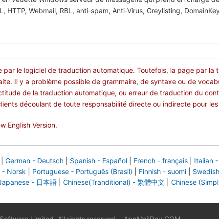
SL, HTTP, Webmail, RBL, anti-spam, Anti-Virus, Greylisting, DomainKe
 par le logiciel de traduction automatique. Toutefois, la page par la
faite. Il y a problème possible de grammaire, de syntaxe ou de vocab
ctitude de la traduction automatique, ou erreur de traduction du con
ients découlant de toute responsabilité directe ou indirecte pour le
w English Version.
|
German - Deutsch
|
Spanish - Español
|
French - français
|
Italian -
 - Norsk
|
Portuguese - Português (Brasil)
|
Finnish - suomi
|
Swedish
Japanese - 日本語
|
Chinese(Tranditional) - 繁體中文
|
Chinese (Simp
ftware Limited, All rights reserved.
|
AppMailDev.COM