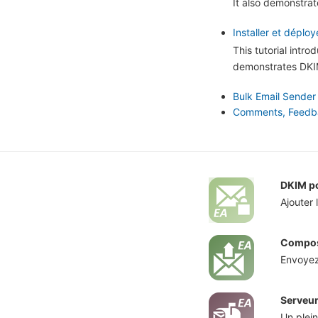
It also demonstra
Installer et déplo
This tutorial intr
demonstrates DKIM
Bulk Email Sender
Comments, Feedbac
DKIM p
Ajouter
Compos
Envoyez
Serveur
Un plei