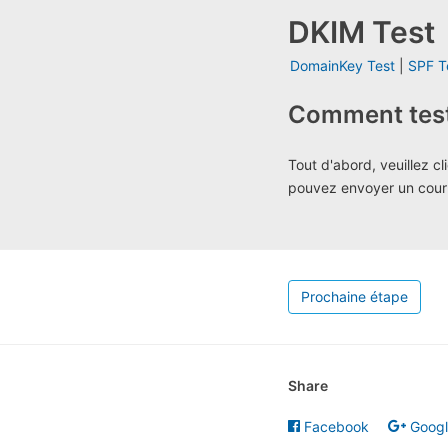
DKIM Test
DomainKey Test
|
SPF T
Comment test
Tout d'abord, veuillez c
pouvez envoyer un courr
Prochaine étape
Share
Facebook
Goog