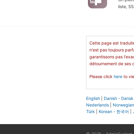
liste, S
Cette page est traduite
n'est pas toujours par
garantissons pas l'exa
détournement de ses cl
Please click
here
to vie
English
|
Danish - Dansk
Nederlands
|
Norwegian
Türk
|
Korean - 한국어
|
© 2026 - AdminSystem So