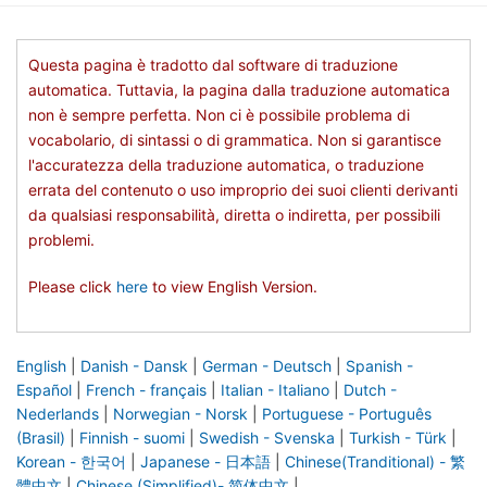
Questa pagina è tradotto dal software di traduzione
automatica. Tuttavia, la pagina dalla traduzione automatica
non è sempre perfetta. Non ci è possibile problema di
vocabolario, di sintassi o di grammatica. Non si garantisce
l'accuratezza della traduzione automatica, o traduzione
errata del contenuto o uso improprio dei suoi clienti derivanti
da qualsiasi responsabilità, diretta o indiretta, per possibili
problemi.
Please click
here
to view English Version.
English
|
Danish - Dansk
|
German - Deutsch
|
Spanish -
Español
|
French - français
|
Italian - Italiano
|
Dutch -
Nederlands
|
Norwegian - Norsk
|
Portuguese - Português
(Brasil)
|
Finnish - suomi
|
Swedish - Svenska
|
Turkish - Türk
|
Korean - 한국어
|
Japanese - 日本語
|
Chinese(Tranditional) - 繁
體中文
|
Chinese (Simplified)- 简体中文
|